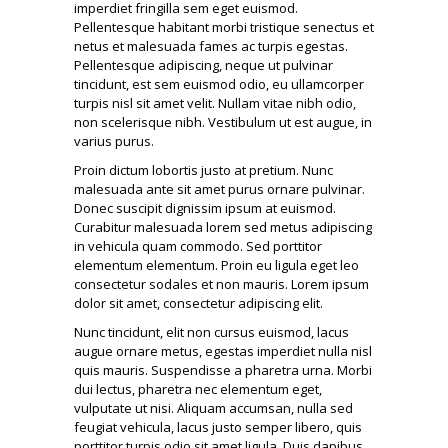
imperdiet fringilla sem eget euismod.
Pellentesque habitant morbi tristique senectus et
netus et malesuada fames ac turpis egestas.
Pellentesque adipiscing, neque ut pulvinar
tincidunt, est sem euismod odio, eu ullamcorper
turpis nisl sit amet velit. Nullam vitae nibh odio,
non scelerisque nibh. Vestibulum ut est augue, in
varius purus.
Proin dictum lobortis justo at pretium. Nunc
malesuada ante sit amet purus ornare pulvinar.
Donec suscipit dignissim ipsum at euismod.
Curabitur malesuada lorem sed metus adipiscing
in vehicula quam commodo. Sed porttitor
elementum elementum. Proin eu ligula eget leo
consectetur sodales et non mauris. Lorem ipsum
dolor sit amet, consectetur adipiscing elit.
Nunc tincidunt, elit non cursus euismod, lacus
augue ornare metus, egestas imperdiet nulla nisl
quis mauris. Suspendisse a pharetra urna. Morbi
dui lectus, pharetra nec elementum eget,
vulputate ut nisi. Aliquam accumsan, nulla sed
feugiat vehicula, lacus justo semper libero, quis
porttitor turpis odio sit amet ligula. Duis dapibus