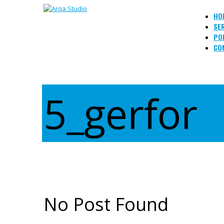
HO
SE
PO
CO
5_gerfor
No Post Found