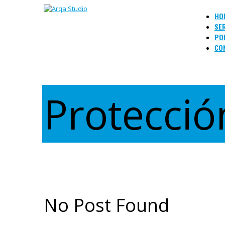
HO
SE
PO
CO
Protecció
No Post Found